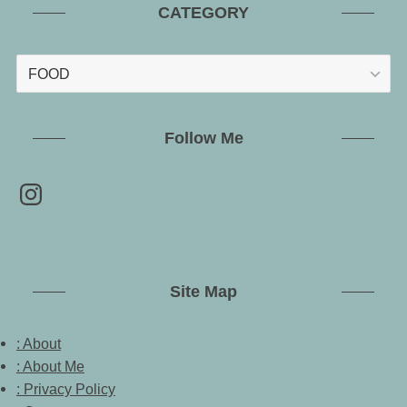
CATEGORY
CATEGORY
Follow Me
Instagram
Site Map
: About
: About Me
: Privacy Policy