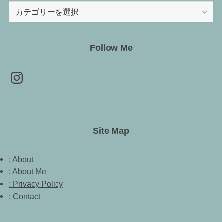
CATEGORY
Follow Me
Instagram
Site Map
: About
: About Me
: Privacy Policy
: Contact