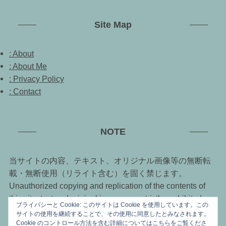
Site Map
: About
: About Me
: Privacy Policy
: Contact
NOTE
当サイトの内容、テキスト、オリジナル画像等の無断転
載・無断使用（リライト含む）を固く禁じます。
Unauthorized copying and replication of the contents of
this site, text and original images are strictly prohibited.
プライバシーと Cookie: このサイトは Cookie を使用しています。この
サイトの使用を継続することで、その使用に同意したとみなされます。
Cookie のコントロール方法を含む詳細についてはこちらをご覧くださ